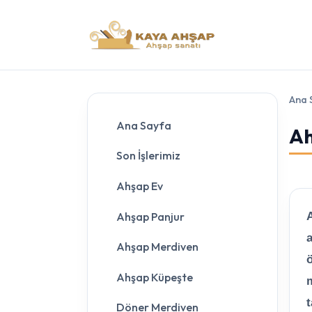
Ana 
Ana Sayfa
Ah
Son İşlerimiz
Ahşap Ev
Ahşap Panjur
A
a
Ahşap Merdiven
ö
Ahşap Küpeşte
m
t
Döner Merdiven