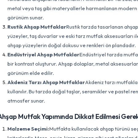
metal veya taş gibi materyallerle harmanlanan modern mu
görünüm sunar.
Rustik Ahşap Mutfaklar
Rustik tarzda tasarlanan ahşa
yüzeyler, taş duvarlar ve eski tarz mutfak aksesuarları il
ahşap yüzeylerin doğal dokusu ve renkleri ön plandadır.
Endüstriyel Ahşap Mutfaklar
Endüstriyel tarzda mutfa
bir kontrast oluşturur. Ahşap dolaplar, metal aksesuarla
görünüm elde edilir.
Akdeniz Tarzı Ahşap Mutfaklar
Akdeniz tarzı mutfaklar
kullanılır. Bu tarzda doğal taşlar, seramikler ve pastel re
atmosfer sunar.
Ahşap Mutfak Yapımında Dikkat Edilmesi Gere
Malzeme Seçimi:
Mutfakta kullanılacak ahşap türünü se
kriterlerdir. Meşe, ceviz, kiraz, gürgen gibi sert ağaçlar 