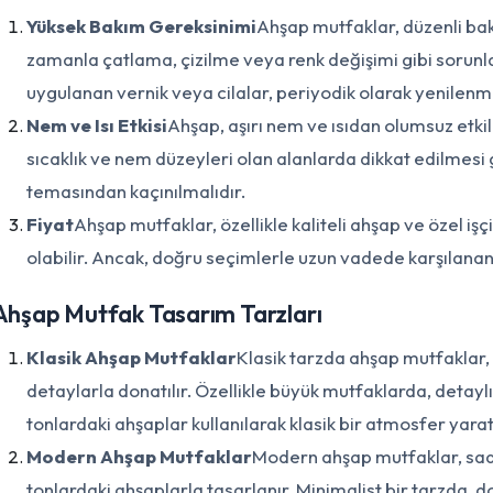
Yüksek Bakım Gereksinimi
Ahşap mutfaklar, düzenli bak
zamanla çatlama, çizilme veya renk değişimi gibi sorunla
uygulanan vernik veya cilalar, periyodik olarak yenilenme
Nem ve Isı Etkisi
Ahşap, aşırı nem ve ısıdan olumsuz etki
sıcaklık ve nem düzeyleri olan alanlarda dikkat edilmesi
temasından kaçınılmalıdır.
Fiyat
Ahşap mutfaklar, özellikle kaliteli ahşap ve özel işç
olabilir. Ancak, doğru seçimlerle uzun vadede karşılanan b
Ahşap Mutfak Tasarım Tarzları
Klasik Ahşap Mutfaklar
Klasik tarzda ahşap mutfaklar, 
detaylarla donatılır. Özellikle büyük mutfaklarda, detaylı
tonlardaki ahşaplar kullanılarak klasik bir atmosfer yaratı
Modern Ahşap Mutfaklar
Modern ahşap mutfaklar, sade
tonlardaki ahşaplarla tasarlanır. Minimalist bir tarzda,