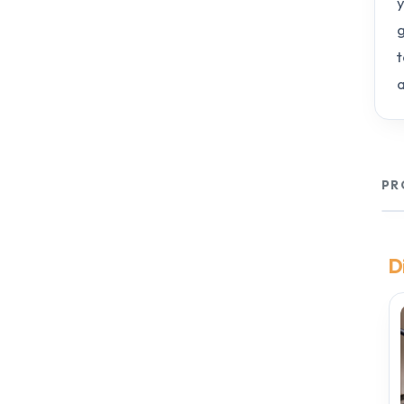
y
g
t
a
PR
D