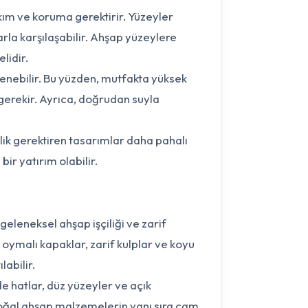
ım ve koruma gerektirir. Yüzeyler
rla karşılaşabilir. Ahşap yüzeylere
lidir.
lenebilir. Bu yüzden, mutfakta yüksek
 gerekir. Ayrıca, doğrudan suyla
ilik gerektiren tasarımlar daha pahalı
ir yatırım olabilir.
geleneksel ahşap işçiliği ve zarif
 oymalı kapaklar, zarif kulplar ve koyu
labilir.
 hatlar, düz yüzeyler ve açık
 doğal ahşap malzemelerin yanı sıra cam,