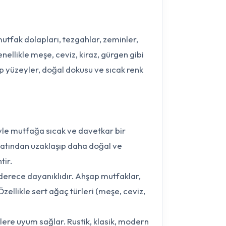
utfak dolapları, tezgahlar, zeminler,
ellikle meşe, ceviz, kiraz, gürgen gibi
şap yüzeyler, doğal dokusu ve sıcak renk
le mutfağa sıcak ve davetkar bir
atından uzaklaşıp daha doğal ve
tir.
n derece dayanıklıdır. Ahşap mutfaklar,
zellikle sert ağaç türleri (meşe, ceviz,
llere uyum sağlar. Rustik, klasik, modern