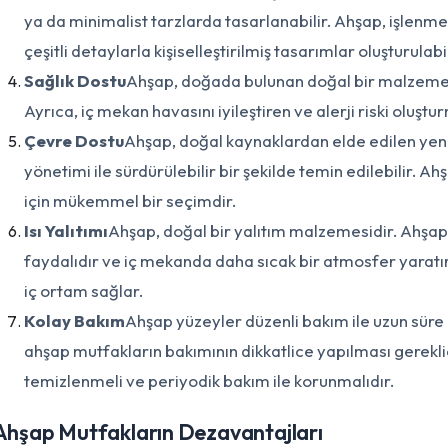
ya da minimalist tarzlarda tasarlanabilir. Ahşap, işlen
çeşitli detaylarla kişiselleştirilmiş tasarımlar oluşturulabil
Sağlık Dostu
Ahşap, doğada bulunan doğal bir malzemedi
Ayrıca, iç mekan havasını iyileştiren ve alerji riski oluş
Çevre Dostu
Ahşap, doğal kaynaklardan elde edilen yen
yönetimi ile sürdürülebilir bir şekilde temin edilebilir. A
için mükemmel bir seçimdir.
Isı Yalıtımı
Ahşap, doğal bir yalıtım malzemesidir. Ahşap
faydalıdır ve iç mekanda daha sıcak bir atmosfer yaratır
iç ortam sağlar.
Kolay Bakım
Ahşap yüzeyler düzenli bakım ile uzun süre
ahşap mutfakların bakımının dikkatlice yapılması gereklid
temizlenmeli ve periyodik bakım ile korunmalıdır.
Ahşap Mutfakların Dezavantajları