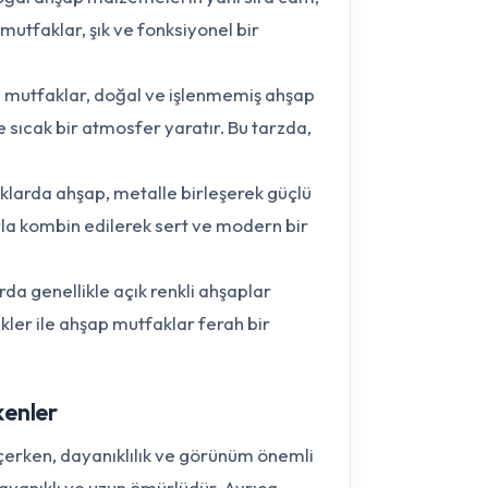
tfaklar, şık ve fonksiyonel bir
p mutfaklar, doğal ve işlenmemiş ahşap
e sıcak bir atmosfer yaratır. Bu tarzda,
klarda ahşap, metalle birleşerek güçlü
rla kombin edilerek sert ve modern bir
da genellikle açık renkli ahşaplar
nkler ile ahşap mutfaklar ferah bir
kenler
çerken, dayanıklılık ve görünüm önemli
dayanıklı ve uzun ömürlüdür. Ayrıca,