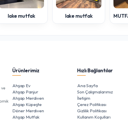
lake mutfak
lake mutfak
Ürünlerimiz
Hızlı Bağlantılar
Ahşap Ev
Ana Sayfa
e ve
Ahşap Panjur
Son Çalışmalarımız
Ahşap Merdiven
İletişim
nomik
Ahşap Küpeşte
Çerez Politikası
Döner Merdiven
Gizlilik Politikası
Ahşap Mutfak
Kullanım Koşulları