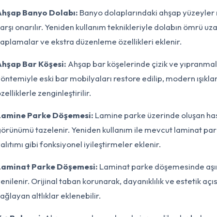
Ahşap Banyo Dolabı:
Banyo dolaplarındaki ahşap yüzeyler 
arşı onarılır. Yeniden kullanım teknikleriyle dolabın ömrü uz
aplamalar ve ekstra düzenleme özellikleri eklenir.
Ahşap Bar Köşesi:
Ahşap bar köşelerinde çizik ve yıpranmala
öntemiyle eski bar mobilyaları restore edilip, modern ışıkla
zelliklerle zenginleştirilir.
Lamine Parke Döşemesi:
Lamine parke üzerinde oluşan has
örünümü tazelenir. Yeniden kullanım ile mevcut laminat park
alıtımı gibi fonksiyonel iyileştirmeler eklenir.
Laminat Parke Döşemesi:
Laminat parke döşemesinde aşınm
enilenir. Orijinal taban korunarak, dayanıklılık ve estetik açı
ağlayan altlıklar eklenebilir.