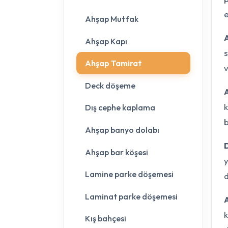
e
Ahşap Mutfak
Ahşap Kapı
s
Ahşap Tamirat
v
Deck döşeme
k
Dış cephe kaplama
b
Ahşap banyo dolabı
Ahşap bar köşesi
y
Lamine parke döşemesi
d
Laminat parke döşemesi
k
Kış bahçesi