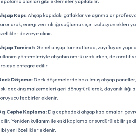
epolama alanları gibi eklemeler yapılabilir.
Ahşap Kapı:
Ahşap kapıdaki çatlaklar ve aşınmalar profesyon
orunarak, enerji verimliliği sağlamak için izolasyon ekleri ya 
zellikler devreye alınır.
Ahşap Tamirat:
Genel ahşap tamiratlarda, zayıflayan yapılar 
ullanım yöntemleriyle ahşabın ömrü uzatılırken, dekoratif ve
rojeye entegre edilir.
Deck Döşeme:
Deck döşemelerde bozulmuş ahşap paneller, uy
ski decking malzemeleri geri dönüştürülerek, dayanıklılığı
oruyucu tedbirler eklenir.
Dış Cephe Kaplama:
Dış cephedeki ahşap kaplamalar, çevrese
dilir. Yeniden kullanım ile eski kaplamalar sürdürülebilir şeki
ibi yeni özellikler eklenir.