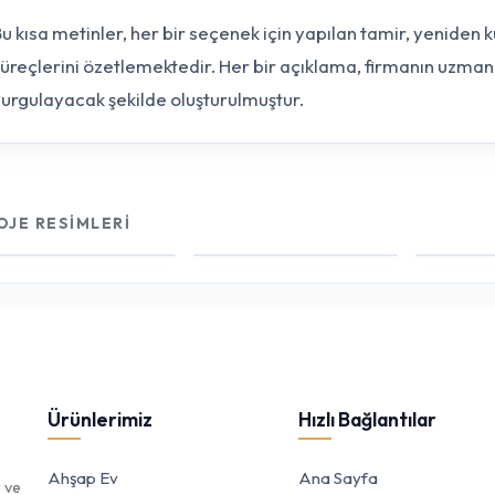
u kısa metinler, her bir seçenek için yapılan tamir, yeniden 
üreçlerini özetlemektedir. Her bir açıklama, firmanın uzmanlı
urgulayacak şekilde oluşturulmuştur.
OJE RESIMLERI
Ürünlerimiz
Hızlı Bağlantılar
Ahşap Ev
Ana Sayfa
e ve