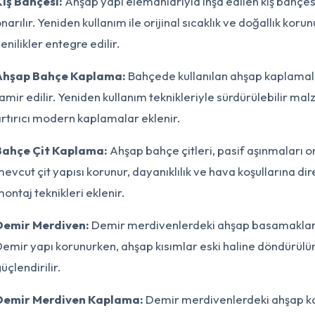
ış Bahçesi:
Ahşap yapı elemanlarıyla inşa edilen kış bahçe
narılır. Yeniden kullanım ile orijinal sıcaklık ve doğallık ko
enilikler entegre edilir.
Ahşap Bahçe Kaplama:
Bahçede kullanılan ahşap kaplamala
amir edilir. Yeniden kullanım teknikleriyle sürdürülebilir malz
rtırıcı modern kaplamalar eklenir.
Bahçe Çit Kaplama:
Ahşap bahçe çitleri, pasif aşınmaları on
evcut çit yapısı korunur, dayanıklılık ve hava koşullarına d
ontaj teknikleri eklenir.
Demir Merdiven:
Demir merdivenlerdeki ahşap basamaklar ve
emir yapı korunurken, ahşap kısımlar eski haline döndürülü
üçlendirilir.
Demir Merdiven Kaplama:
Demir merdivenlerdeki ahşap k