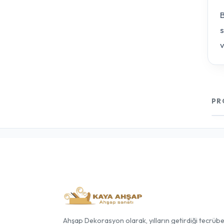
B
s
v
PR
Ahşap Dekorasyon olarak, yılların getirdiği tecrüb