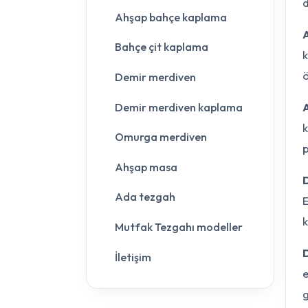
d
Ahşap bahçe kaplama
Bahçe çit kaplama
k
ö
Demir merdiven
Demir merdiven kaplama
k
Omurga merdiven
p
Ahşap masa
Ada tezgah
E
k
Mutfak Tezgahı modeller
İletişim
e
g