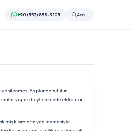
+90 (553) 858-9105
Ara...
 yenilenmesi ön planda tutulur.
arımlar yapar; böylece evde ek konfor
eskimiş kısımların yenilenmesiyle
ları koruyup, yeni özellikler eklenerek