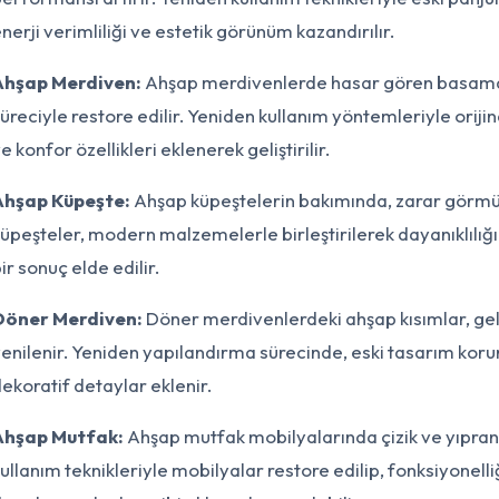
nerji verimliliği ve estetik görünüm kazandırılır.
Yazmaya başlayın...
Ahşap Merdiven:
Ahşap merdivenlerde hasar gören basamakla
üreciyle restore edilir. Yeniden kullanım yöntemleriyle ori
e konfor özellikleri eklenerek geliştirilir.
Ahşap Küpeşte:
Ahşap küpeştelerin bakımında, zarar görmüş
üpeşteler, modern malzemelerle birleştirilerek dayanıklılığı 
ir sonuç elde edilir.
Döner Merdiven:
Döner merdivenlerdeki ahşap kısımlar, gel
enilenir. Yeniden yapılandırma sürecinde, eski tasarım kor
ekoratif detaylar eklenir.
Ahşap Mutfak:
Ahşap mutfak mobilyalarında çizik ve yıpranm
ullanım teknikleriyle mobilyalar restore edilip, fonksiyonelliğ