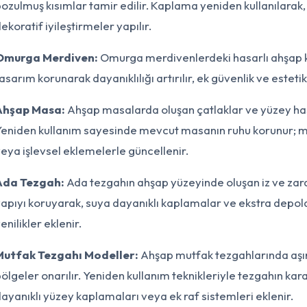
ozulmuş kısımlar tamir edilir. Kaplama yeniden kullanılara
ekoratif iyileştirmeler yapılır.
Omurga Merdiven:
Omurga merdivenlerdeki hasarlı ahşap kısım
asarım korunarak dayanıklılığı artırılır, ek güvenlik ve estetik 
Ahşap Masa:
Ahşap masalarda oluşan çatlaklar ve yüzey hasar
eniden kullanım sayesinde mevcut masanın ruhu korunur; 
eya işlevsel eklemelerle güncellenir.
Ada Tezgah:
Ada tezgahın ahşap yüzeyinde oluşan iz ve zarar,
apıyı koruyarak, suya dayanıklı kaplamalar ve ekstra depol
enilikler eklenir.
Mutfak Tezgahı Modeller:
Ahşap mutfak tezgahlarında aşın
ölgeler onarılır. Yeniden kullanım teknikleriyle tezgahın kar
ayanıklı yüzey kaplamaları veya ek raf sistemleri eklenir.